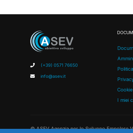
DOCUM
Docume
Ammini
(+39) 0571 76650
Politic
info@asev.it
Privacy
Cookie
I miei 
© ASEV Agenzia per lo Sviluppo Empolese Val