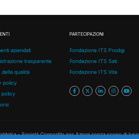
ENTI
PARTECIPAZIONI
nti aziendali
Fondazione ITS Prodigi
strazione trasparente
Fondazione ITS Sati
a della qualità
Fondazione ITS Vita
 policy
 policy
corsi
delsa - Società Consortile per Azioni senza scopo di lucr