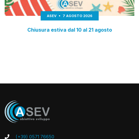
ASEV
7 AGOSTO 2026
Chiusura estiva dal 10 al 21 agosto
(+39) 0571 76650