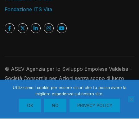
Fondazione ITS Vita
© ASEV Agenzia per lo Sviluppo Empolese Valdelsa -
Società Consortile per Azioni senza scopo di lucro
Ufficio Registro Imprese di Firenze, P.IVA e C.F.
Utilizziamo i cookie per essere sicuri che tu possa avere la
1
migliore esperienza sul nostro sito.
05181410480 - R.E.A. 526891 - Codice Univoco
Contattaci
OK
NO
PRIVACY POLICY
USAL8PV - Cap. Soc. I. V. 250.000,00 euro
A