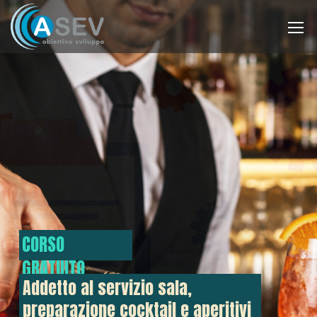
CORSO
GRATUITO
Addetto al servizio sala,
preparazione cocktail e aperitivi