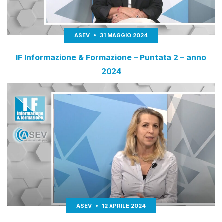
ASEV
31 MAGGIO 2024
IF Informazione & Formazione – Puntata 2 – anno
2024
ASEV
12 APRILE 2024