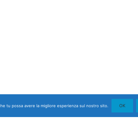
OK
che tu possa avere la migliore esperienza sul nostro sito.