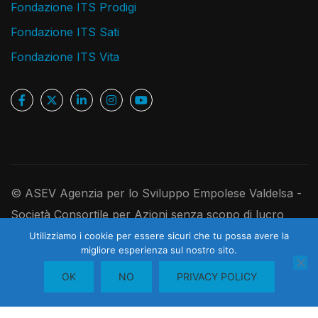
Fondazione ITS Prodigi
Fondazione ITS Sati
Fondazione ITS Vita
© ASEV Agenzia per lo Sviluppo Empolese Valdelsa -
Società Consortile per Azioni senza scopo di lucro
Ufficio Registro Imprese di Firenze, P.IVA e C.F.
Utilizziamo i cookie per essere sicuri che tu possa avere la
migliore esperienza sul nostro sito.
05181410480 - R.E.A. 526891 - Codice Univoco
1
Contattaci
OK
NO
PRIVACY POLICY
USAL8PV - Cap. Soc. I. V. 250.000,00 euro
O
P
E
N
H
A
T