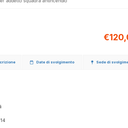
er addetto squadra antincendio
€120,
scrizione
Date di svolgimento
Sede di svolgim
i
014