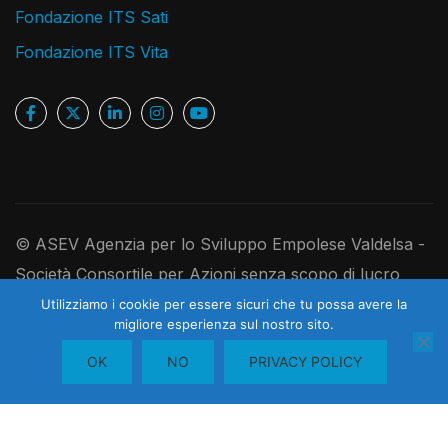
Fondazione ITS Sati
Fondazione ITS Vita
© ASEV Agenzia per lo Sviluppo Empolese Valdelsa -
Società Consortile per Azioni senza scopo di lucro
Ufficio Registro Imprese di Firenze, P.IVA e C.F.
Utilizziamo i cookie per essere sicuri che tu possa avere la
migliore esperienza sul nostro sito.
1
05181410480 - R.E.A. 526891 - Codice Univoco
Contattaci
OK
NO
PRIVACY POLICY
USAL8PV - Cap. Soc. I. V. 250.000,00 euro
OPEN
CHAT