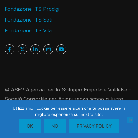
Fondazione ITS Prodigi
Fondazione ITS Sati
Fondazione ITS Vita
© ASEV Agenzia per lo Sviluppo Empolese Valdelsa -
Società Consortile per Azioni senza scopo di lucro
Ufficio Registro Imprese di Firenze, P.IVA e C.F.
Utilizziamo i cookie per essere sicuri che tu possa avere la
migliore esperienza sul nostro sito.
05181410480 - R.E.A. 526891 - Codice Univoco
1
Contattaci
OK
NO
PRIVACY POLICY
USAL8PV - Cap. Soc. I. V. 250.000,00 euro