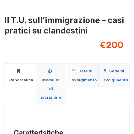
Il T.U. sull’immigrazione – casi
pratici su clandestini
€200
Date di
Sede di
Panoramica
Modalità
svolgimento
svolgimento
di
iscrizione
Caratteristiche