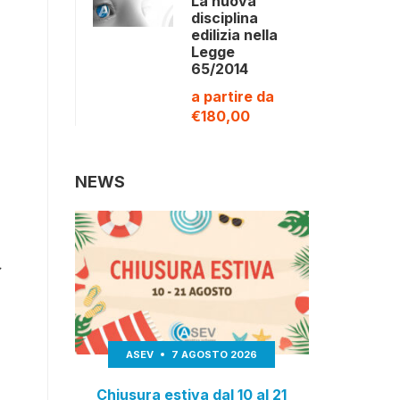
La nuova
disciplina
edilizia nella
Legge
65/2014
a partire da
€180,00
NEWS
;
ASEV
7 AGOSTO 2026
Chiusura estiva dal 10 al 21