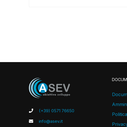
DOCUM
Docume
Ammini
(+39) 0571 76650
Politic
info@asev.it
Privacy