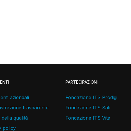
ENTI
PARTECIPAZIONI
nti aziendali
Fondazione ITS Prodigi
strazione trasparente
Fondazione ITS Sati
a della qualità
Fondazione ITS Vita
 policy