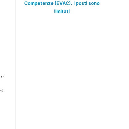
Competenze (EVAC). I posti sono
limitati
 e
ne