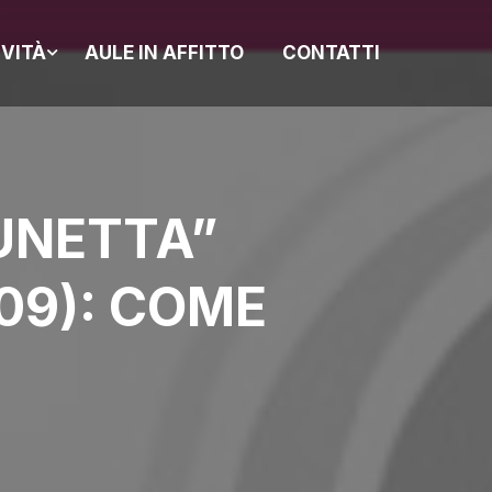
IVITÀ
AULE IN AFFITTO
CONTATTI
UNETTA”
009): COME