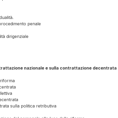
dualità.
 procedimento penale
tà dirigenziale
trattazione nazionale e sulla contrattazione decentrata
 riforma
ecentrata
lettiva
decentrata
ata sulla politica retributiva