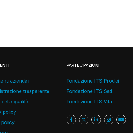
ENTI
PARTECIPAZIONI
nti aziendali
Fondazione ITS Prodigi
strazione trasparente
Fondazione ITS Sati
a della qualità
Fondazione ITS Vita
 policy
 policy
corsi