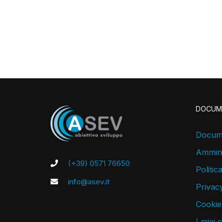
DOCUM
Docume
Ammini
(+39) 0571 76650
Politic
info@asev.it
Privacy
Cookie
I miei 