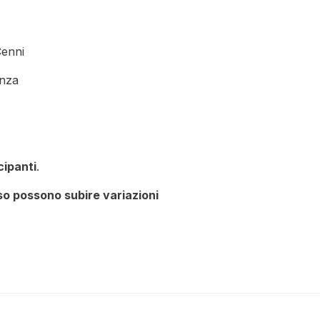
Cenni
enza
ipanti
.
rso possono subire variazioni