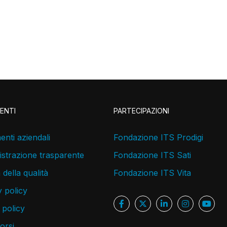
ENTI
PARTECIPAZIONI
nti aziendali
Fondazione ITS Prodigi
strazione trasparente
Fondazione ITS Sati
a della qualità
Fondazione ITS Vita
 policy
 policy
corsi