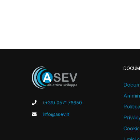
DOCUM
Docume
Ammini
(+39) 0571 76650
Politic
info@asev.it
Privacy
Cookie
I miei 