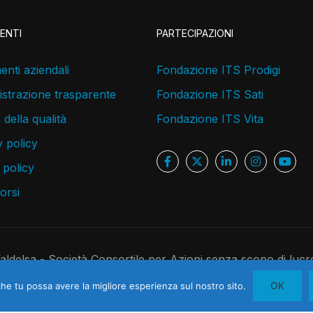
ENTI
PARTECIPAZIONI
nti aziendali
Fondazione ITS Prodigi
strazione trasparente
Fondazione ITS Sati
a della qualità
Fondazione ITS Vita
 policy
 policy
corsi
delsa - Società Consortile per Azioni senza scopo di lucr
 C.F. 05181410480 - R.E.A. 526891 - Codice Univoco USAL8P
OK
che tu possa avere la migliore esperienza sul nostro sito.