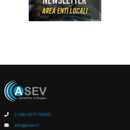
(+39) 0571 76650
info@asev.it