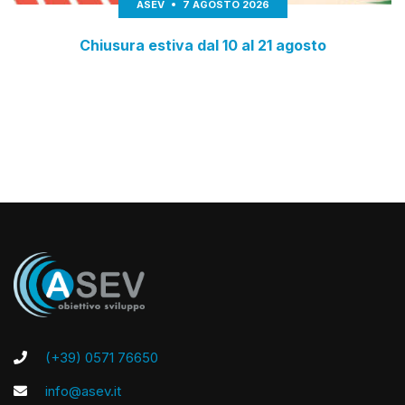
ASEV
7 AGOSTO 2026
Chiusura estiva dal 10 al 21 agosto
(+39) 0571 76650
info@asev.it