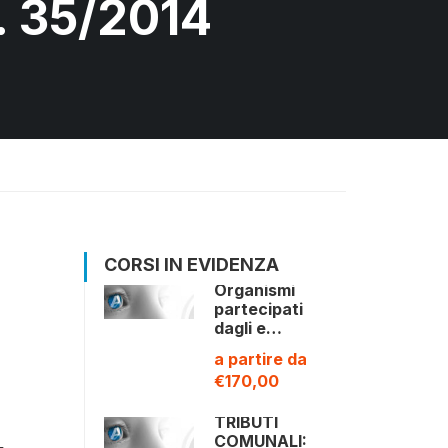
. 35/2014
CORSI IN EVIDENZA
Organismi
partecipati
dagli e…
a partire da
€170,00
TRIBUTI
COMUNALI: