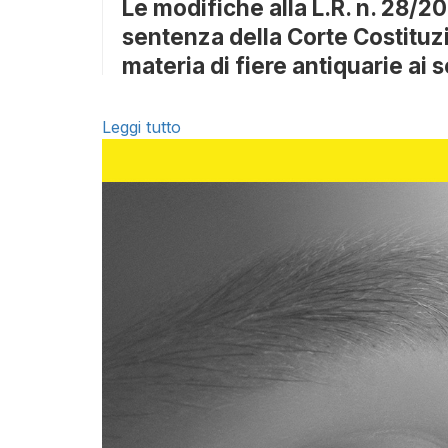
Le modifiche alla L.R. n. 28
sentenza della Corte Costituzi
materia di fiere antiquarie ai 
Leggi tutto