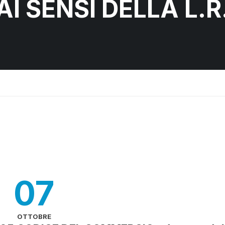
I SENSI DELLA L.R
07
OTTOBRE