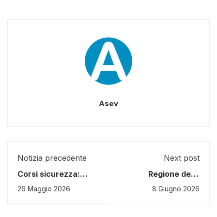
Asev
Notizia precedente
Next post
Corsi sicurezza:
Regione della
novità Accordo
Finlandia sud-
26 Maggio 2026
8 Giugno 2026
Stato-Regioni per
occidentale: un
Titolari di Aziende e
modello per
RSPP
apprendistati di