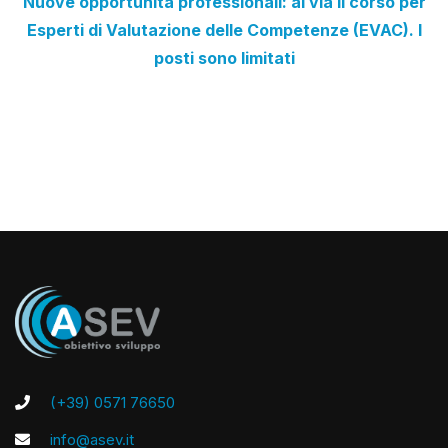
Nuove opportunità professionali: al via il corso per
Esperti di Valutazione delle Competenze (EVAC). I
posti sono limitati
(+39) 0571 76650
info@asev.it