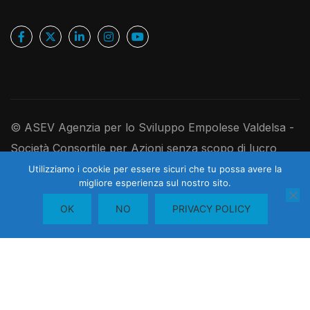
© ASEV Agenzia per lo Sviluppo Empolese Valdelsa -
Società Consortile per Azioni senza scopo di lucro
Ufficio Registro Imprese di Firenze, P.IVA e C.F.
Utilizziamo i cookie per essere sicuri che tu possa avere la
1
migliore esperienza sul nostro sito.
05181410480 - R.E.A. 526891 - Codice Univoco
Contattaci
OK
NO
PRIVACY POLICY
USAL8PV - Cap. Soc. I. V. 250.000,00 euro
A