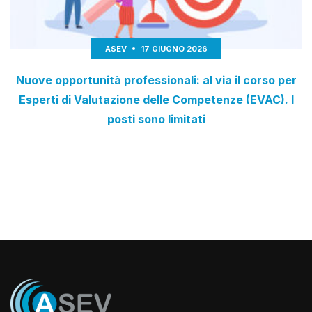
ASEV
17 GIUGNO 2026
Nuove opportunità professionali: al via il corso per
Esperti di Valutazione delle Competenze (EVAC). I
posti sono limitati