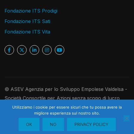
Fondazione ITS Prodigi
Fondazione ITS Sati
Fondazione ITS Vita
© ASEV Agenzia per lo Sviluppo Empolese Valdelsa -
Società Consortile per Azioni senza scopo di lucro
Ufficio Registro Imprese di Firenze, P.IVA e C.F.
Utilizziamo i cookie per essere sicuri che tu possa avere la
1
migliore esperienza sul nostro sito.
05181410480 - R.E.A. 526891 - Codice Univoco
Contattaci
OK
NO
PRIVACY POLICY
USAL8PV - Cap. Soc. I. V. 250.000,00 euro