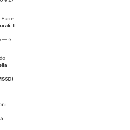
26 e 27
g Euro-
urali
. Il
eo — e
ndo
ella
(MSSD)
oni
 a