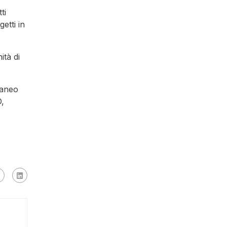
ti
etti in
ità di
raneo
D,