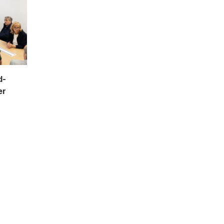
d-
er