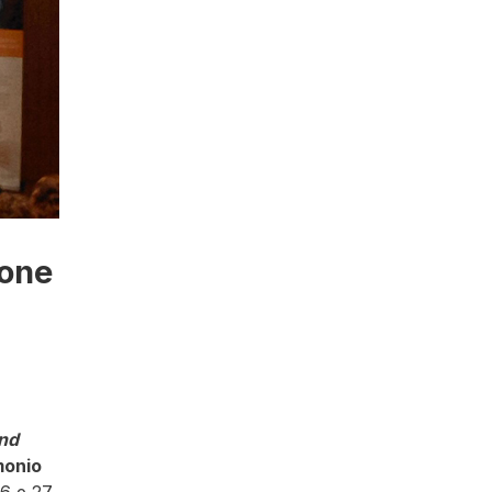
ione
und
monio