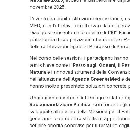
Naturale 2025
, svoltosi a Barcellona e ospi
novembre 2025.
L’evento ha riunito istituzioni mediterranee, e
MED, con l’obiettivo di rafforzare la coopera
Dialogo si è inserito nel contesto del
10° Foru
piattaforma di cooperazione che riunisce i Pa
delle celebrazioni legate al Processo di Barce
Nel corso delle sessioni, i partecipanti hanno
temi chiave come il
Patto sugli Oceani
, il
Pat
Natura
e i rinnovati strumenti della Convenzi
nell’attuazione dell’
Agenda GreenerMed
e de
hanno inoltre presentato soluzioni concrete p
Un momento centrale del Dialogo è stato rapp
Raccomandazione Politica
, con focus sugli
sviluppate all’interno della Missione per il P
generando contributi costruttivi e approfond
definire priorità condivise per il restauro degl