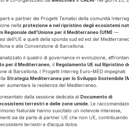
tato e co-organizzato da
MedCities
e
CREAF
nei giorni 25, 
sperti e partner dei Progetti Tematici della comunità Interre
zione nella
protezione e nel ripristino degli ecosistemi nat
m Regionale dell’Unione per il Mediterraneo (UfM)
—
esi dell’UE e quelli della sponda sud ed est del Mediterran
llona e alla Convenzione di Barcellona.
 analizzato il quadro di governance in evoluzione, affronta
to per il Mediterraneo
, il
Regolamento UE sul Ripristino d
one di Barcellona. I Progetti Interreg Euro-MED impegnati
lla
Strategia Mediterranea per lo Sviluppo Sostenibile 
er aumentare la resilienza del Mediterraneo.
resentato dalla sessione dedicata al
Documento di
ecosistemi terrestri e delle zone umide
. Le raccomandazi
atrimonio Naturale hanno suscitato un notevole interesse,
imenti sia da parte di partner UE che non UE, contribuendo
i ecosistemi terrestri e d’acqua dolce.