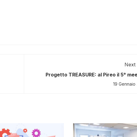
Next 
Progetto TREASURE: al Pireo il 5° me
internazionale e il primo Transfer Work
19 Gennaio
aperto agli stakeh