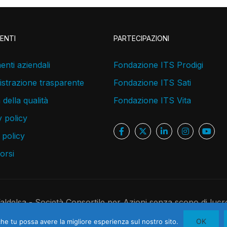
ENTI
PARTECIPAZIONI
nti aziendali
Fondazione ITS Prodigi
strazione trasparente
Fondazione ITS Sati
a della qualità
Fondazione ITS Vita
 policy
 policy
corsi
delsa - Società Consortile per Azioni senza scopo di lucr
 C.F. 05181410480 - R.E.A. 526891 - Codice Univoco USAL8P
OK
che tu possa avere la migliore esperienza sul nostro sito.