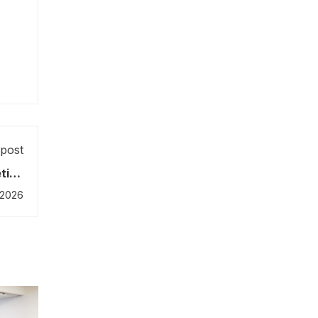
post
eting
shop
 2026
older