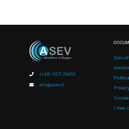
DOCUM
Docume
Ammini
(+39) 0571 76650
Politic
info@asev.it
Privacy
Cookie
I miei 