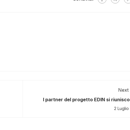
Next 
I partner del progetto EDIN si riunisc
o QUEEN
Donegal per esplorare l’innovazione dig
2 Luglio
nelle aree r