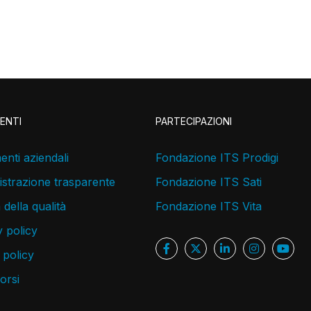
ENTI
PARTECIPAZIONI
nti aziendali
Fondazione ITS Prodigi
strazione trasparente
Fondazione ITS Sati
a della qualità
Fondazione ITS Vita
 policy
 policy
corsi