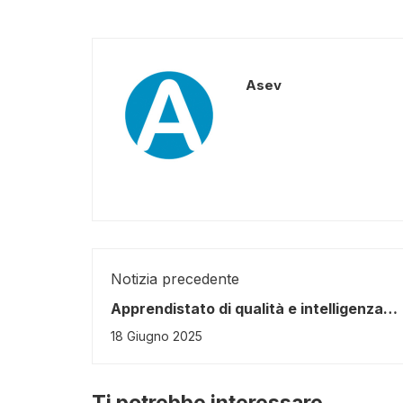
Asev
Notizia precedente
Apprendistato di qualità e intelligenza
artificiale: a Siena il lancio del progett
18 Giugno 2025
coordinato da ASEV