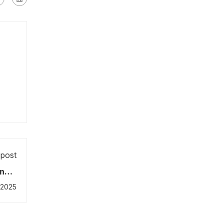
post
ono a
itale
 2025
urali