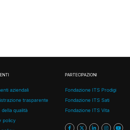
ENTI
PARTECIPAZIONI
nti aziendali
Fondazione ITS Prodigi
strazione trasparente
Fondazione ITS Sati
a della qualità
Fondazione ITS Vita
 policy