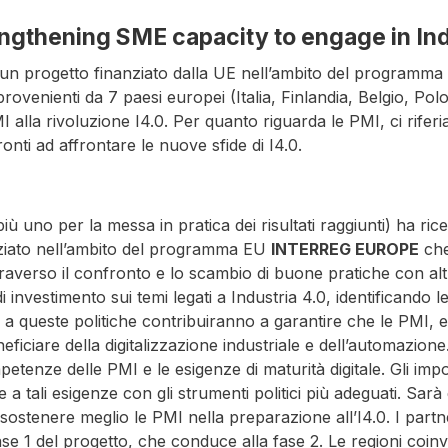
ngthening SME capacity to engage in Ind
 un progetto finanziato dalla UE nell’ambito del programma
rovenienti da 7 paesi europei (Italia, Finlandia, Belgio, Po
I alla rivoluzione I4.0. Per quanto riguarda le PMI, ci rife
ronti ad affrontare le nuove sfide di I4.0.
più uno per la messa in pratica dei risultati raggiunti) ha r
nziato nell’ambito del programma EU
INTERREG EUROPE
che
attraverso il confronto e lo scambio di buone pratiche con al
vestimento sui temi legati a Industria 4.0, identificando le
i a queste politiche contribuiranno a garantire che le PMI,
ficiare della digitalizzazione industriale e dell’automazione. 
nze delle PMI e le esigenze di maturità digitale. Gli importa
dere a tali esigenze con gli strumenti politici più adeguati. 
stenere meglio le PMI nella preparazione all’I4.0. I partne
fase 1 del progetto, che conduce alla fase 2. Le regioni coin