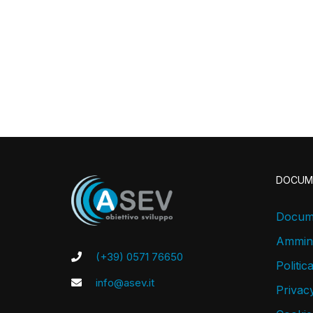
DOCUM
Docume
Ammini
(+39) 0571 76650
Politic
info@asev.it
Privacy