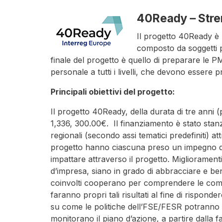
40Ready – Stre
Il progetto 40Ready è
composto da soggetti p
finale del progetto è quello di preparare le PM
personale a tutti i livelli, che devono essere p
Principali obiettivi del progetto:
Il progetto 40Ready, della durata di tre anni (
1,336, 300.00€. Il finanziamento è stato sta
regionali (secondo assi tematici predefiniti) 
progetto hanno ciascuna preso un impegno di in
impattare attraverso il progetto. Migliorament
d’impresa, siano in grado di abbracciare e bene
coinvolti cooperano per comprendere le compete
faranno propri tali risultati al fine di rispon
su come le politiche dell’FSE/FESR potranno so
monitorano il piano d’azione, a partire dalla 