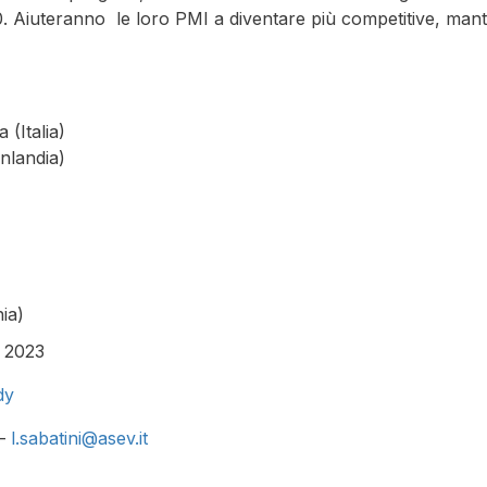
a 4.0. Aiuteranno le loro PMI a diventare più competitive, 
(Italia)
inlandia)
ia)
 2023
dy
 –
l.sabatini@asev.it