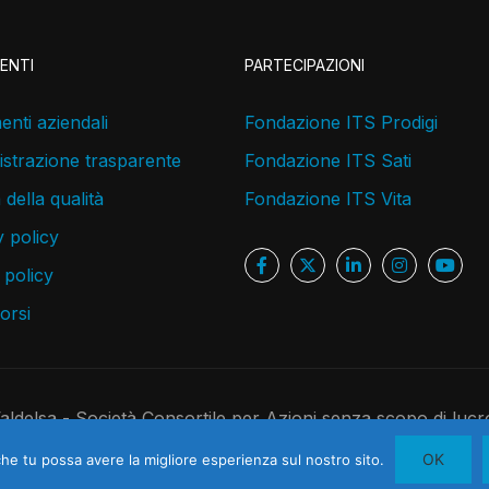
ENTI
PARTECIPAZIONI
nti aziendali
Fondazione ITS Prodigi
strazione trasparente
Fondazione ITS Sati
a della qualità
Fondazione ITS Vita
 policy
 policy
corsi
delsa - Società Consortile per Azioni senza scopo di lucr
 C.F. 05181410480 - R.E.A. 526891 - Codice Univoco USAL8P
OK
che tu possa avere la migliore esperienza sul nostro sito.