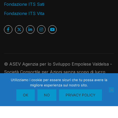
Fondazione ITS Sati
Fondazione ITS Vita
© ASEV Agenzia per lo Sviluppo Empolese Valdelsa -
Società Consortile per Azioni senza scopo di lucro
Ufficio Registro Imprese di Firenze, P.IVA e C.F.
Utilizziamo i cookie per essere sicuri che tu possa avere la
migliore esperienza sul nostro sito.
1
05181410480 - R.E.A. 526891 - Codice Univoco
Contattaci
OK
NO
PRIVACY POLICY
USAL8PV - Cap. Soc. I. V. 250.000,00 euro
OPEN
CHATY