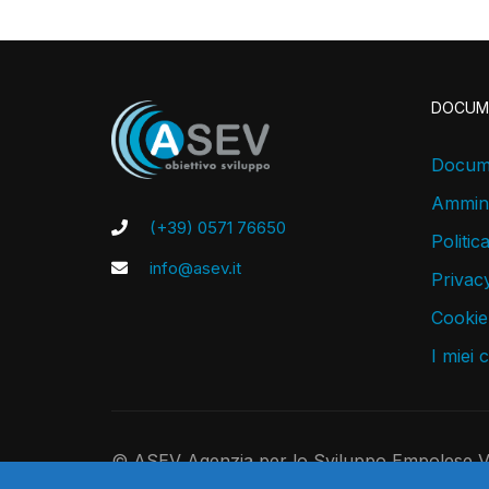
DOCUM
Docume
Ammini
(+39) 0571 76650
Politic
info@asev.it
Privacy
Cookie
I miei 
© ASEV Agenzia per lo Sviluppo Empolese Val