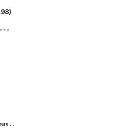
.98)
sente
gnare …