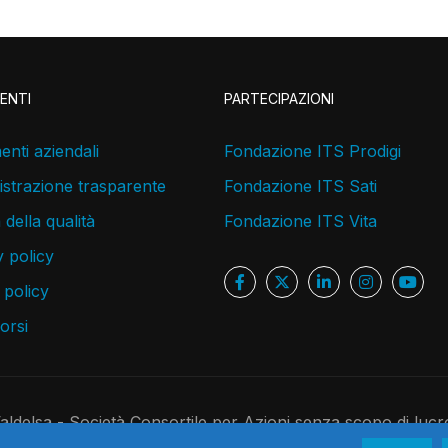
ENTI
PARTECIPAZIONI
nti aziendali
Fondazione ITS Prodigi
strazione trasparente
Fondazione ITS Sati
a della qualità
Fondazione ITS Vita
 policy
 policy
corsi
delsa - Società Consortile per Azioni senza scopo di lucr