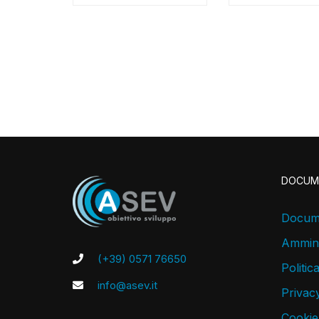
DOCUM
Docume
Ammini
(+39) 0571 76650
Politic
info@asev.it
Privacy
Cookie