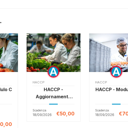
.
HACCP
HACCP
ulo C
HACCP -
HACCP - Modu
Aggiornamento
Addetto
Scadenza:
Scadenza:
€50,00
€70
18/09/2026
18/09/2026
0,00