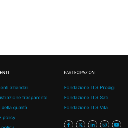
ENTI
PARTECIPAZIONI
nti aziendali
Fondazione ITS Prodigi
strazione trasparente
Fondazione ITS Sati
a della qualità
Fondazione ITS Vita
 policy
 policy