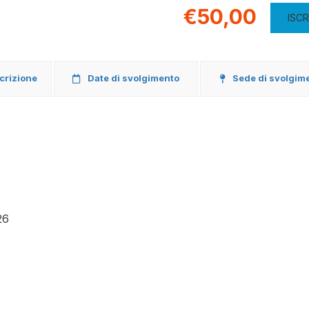
€50,00
ISCR
scrizione
Date di svolgimento
Sede di svolgim
26