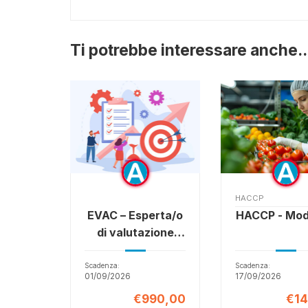
Ti potrebbe interessare anche..
HACCP
EVAC – Esperta/o
HACCP - Mod
di valutazione
degli
apprendimenti e
Scadenza:
Scadenza:
01/09/2026
17/09/2026
delle competenze
€990,00
€14