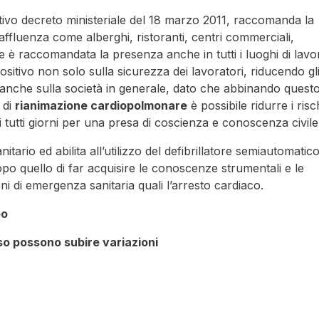
tivo decreto ministeriale del 18 marzo 2011, raccomanda la
 affluenza come alberghi, ristoranti, centri commerciali,
ne è raccomandata la presenza anche in tutti i luoghi di lavo
ositivo non solo sulla sicurezza dei lavoratori, riducendo gl
 ma anche sulla società in generale, dato che abbinando quest
 di
rianimazione cardiopolmonare
è possibile ridurre i risc
di tutti giorni per una presa di coscienza e conoscenza civile
tario ed abilita all’utilizzo del defibrillatore semiautomatico
po quello di far acquisire le conoscenze strumentali e le
ni di emergenza sanitaria quali l’arresto cardiaco.
po
rso possono subire variazioni