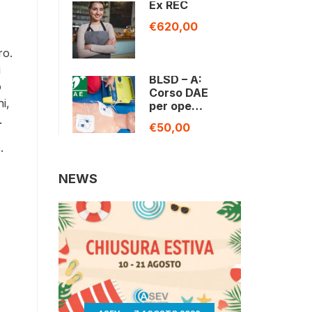
Ex REC
€620,00
ro.
i
BLSD – A:
o
Corso DAE
hi,
per ope…
.
€50,00
.
NEWS