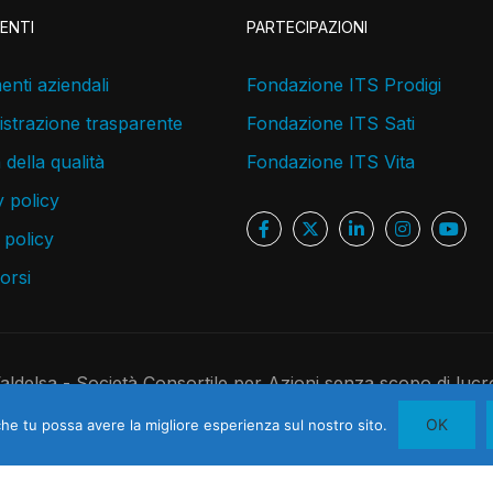
ENTI
PARTECIPAZIONI
nti aziendali
Fondazione ITS Prodigi
strazione trasparente
Fondazione ITS Sati
a della qualità
Fondazione ITS Vita
 policy
 policy
corsi
delsa - Società Consortile per Azioni senza scopo di lucr
 C.F. 05181410480 - R.E.A. 526891 - Codice Univoco USAL8P
OK
che tu possa avere la migliore esperienza sul nostro sito.