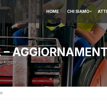
HOME
CHI SIAMO
ATT
A – AGGIORNAMEN
i frontali
to