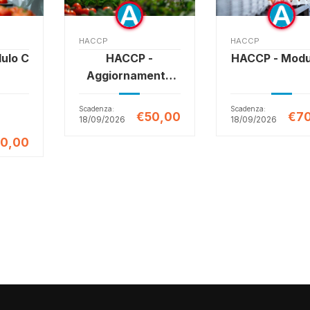
HACCP
HACCP
ulo C
HACCP -
HACCP - Modu
Aggiornamento
Addetto
Scadenza:
Scadenza:
€50,00
€70
18/09/2026
18/09/2026
0,00