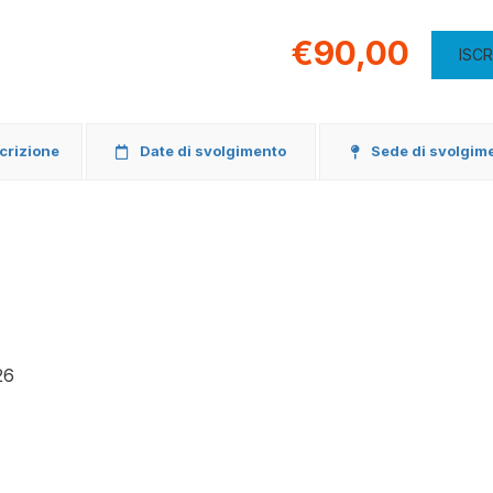
€90,00
ISCR
scrizione
Date di svolgimento
Sede di svolgim
26