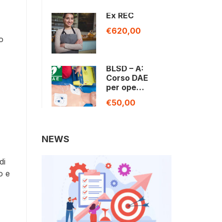
Ex REC
€620,00
o
BLSD – A:
Corso DAE
per ope…
€50,00
NEWS
di
o e