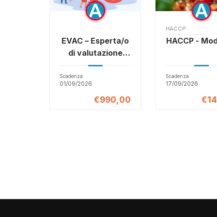
HACCP
EVAC – Esperta/o
HACCP - Mod
di valutazione
degli
apprendimenti e
Scadenza:
Scadenza:
01/09/2026
17/09/2026
delle competenze
€990,00
€14