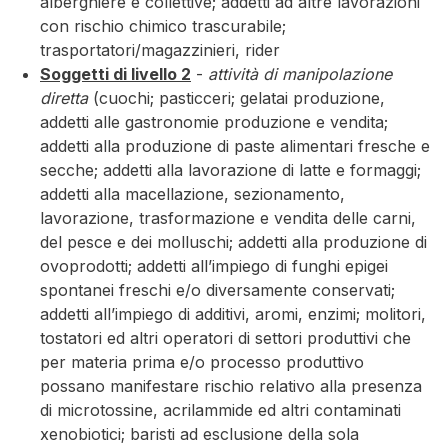
alberghiere e collettive; addetti ad altre lavorazioni
con rischio chimico trascurabile;
trasportatori/magazzinieri, rider
Soggetti di livello 2
-
attività di manipolazione
diretta
(cuochi; pasticceri; gelatai produzione,
addetti alle gastronomie produzione e vendita;
addetti alla produzione di paste alimentari fresche e
secche; addetti alla lavorazione di latte e formaggi;
addetti alla macellazione, sezionamento,
lavorazione, trasformazione e vendita delle carni,
del pesce e dei molluschi; addetti alla produzione di
ovoprodotti; addetti all’impiego di funghi epigei
spontanei freschi e/o diversamente conservati;
addetti all’impiego di additivi, aromi, enzimi; molitori,
tostatori ed altri operatori di settori produttivi che
per materia prima e/o processo produttivo
possano manifestare rischio relativo alla presenza
di microtossine, acrilammide ed altri contaminati
xenobiotici; baristi ad esclusione della sola