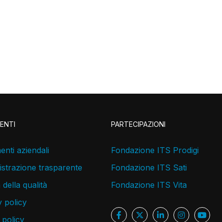
ENTI
PARTECIPAZIONI
nti aziendali
Fondazione ITS Prodigi
strazione trasparente
Fondazione ITS Sati
a della qualità
Fondazione ITS Vita
 policy
 policy