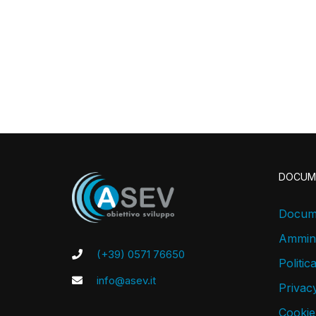
DOCUM
Docume
Ammini
(+39) 0571 76650
Politic
info@asev.it
Privacy
Cookie