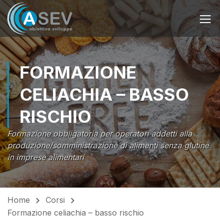
FORMAZIONE
CELIACHIA – BASSO
RISCHIO
Formazione obbligatoria per operatori addetti alla
produzione/somministrazione di alimenti senza glutine
in imprese alimentari
Home
Corsi
Formazione celiachia – basso rischio