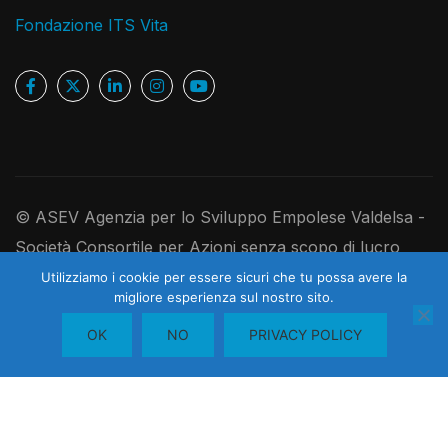
Fondazione ITS Vita
© ASEV Agenzia per lo Sviluppo Empolese Valdelsa -
Società Consortile per Azioni senza scopo di lucro
Ufficio Registro Imprese di Firenze, P.IVA e C.F.
Utilizziamo i cookie per essere sicuri che tu possa avere la
migliore esperienza sul nostro sito.
1
05181410480 - R.E.A. 526891 - Codice Univoco
Contattaci
OK
NO
PRIVACY POLICY
USAL8PV - Cap. Soc. I. V. 250.000,00 euro
OPEN
CHATY