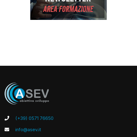
(+39) 0571 76650
info@asev.it