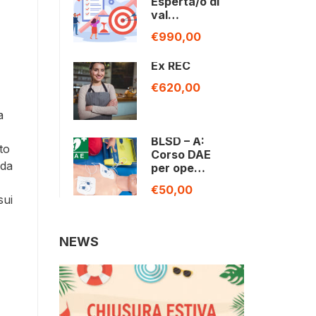
Esperta/o di
val…
€990,00
Ex REC
€620,00
a
BLSD – A:
to
Corso DAE
 da
per ope…
€50,00
sui
NEWS