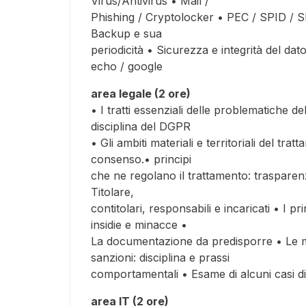
Virus/Antivirus • Mail /
Phishing / Cryptolocker • PEC / SPID / S
Backup e sua
periodicità • Sicurezza e integrità del da
echo / google
area legale (2 ore)
• I tratti essenziali delle problematiche d
disciplina del DGPR
• Gli ambiti materiali e territoriali del tra
consenso.• principi
che ne regolano il trattamento: traspare
Titolare,
contitolari, responsabili e incaricati • I 
insidie e minacce •
La documentazione da predisporre • Le mis
sanzioni: disciplina e prassi
comportamentali • Esame di alcuni casi di
area IT (2 ore)