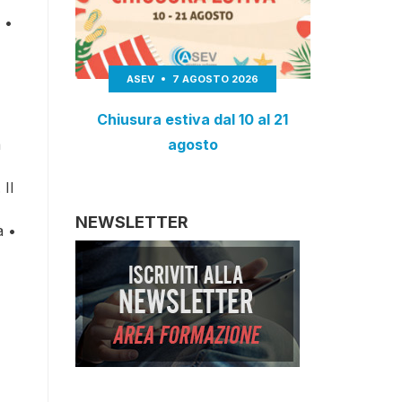
 •
ASEV
7 AGOSTO 2026
Chiusura estiva dal 10 al 21
a
agosto
 Il
NEWSLETTER
à •