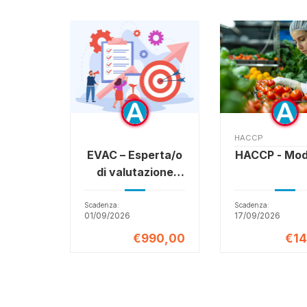
HACCP
EVAC – Esperta/o
HACCP - Mod
di valutazione
degli
apprendimenti e
Scadenza:
Scadenza:
01/09/2026
17/09/2026
delle competenze
€990,00
€14