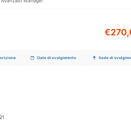
 – Avanzato Manager
€270,
scrizione
Date di svolgimento
Sede di svolgim
21