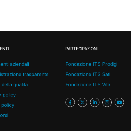
ENTI
PARTECIPAZIONI
nti aziendali
Fondazione ITS Prodigi
strazione trasparente
Fondazione ITS Sati
a della qualità
Fondazione ITS Vita
 policy
 policy
corsi