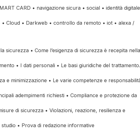
MART CARD • navigazione sicura • social • identità digitale
to • Cloud • Darkweb • controllo da remoto • iot • alexa /
ella sicurezza • Come l’esigenza di sicurezza è recepita nell
ttamento • I dati personali • Le basi giuridiche del trattamento.
nza e minimizzazione • Le varie competenze e responsabilit
principali adempimenti richiesti • Compliance e protezione da
ure di sicurezza • Violazioni, reazione, resilienza e
 studio • Prova di redazione informative