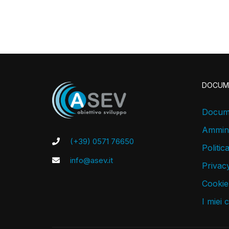
DOCUM
Docume
Ammini
(+39) 0571 76650
Politic
info@asev.it
Privacy
Cookie
I miei 