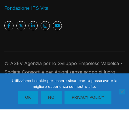
Fondazione ITS Vita
© ASEV Agenzia per lo Sviluppo Empolese Valdelsa -
Società Consortile per Azioni senza scopo di lucro
Ufficio Registro Imprese di Firenze, P.IVA e C.F.
Utilizziamo i cookie per essere sicuri che tu possa avere la
migliore esperienza sul nostro sito.
1
05181410480 - R.E.A. 526891 - Codice Univoco
Contattaci
OK
NO
PRIVACY POLICY
USAL8PV - Cap. Soc. I. V. 250.000,00 euro
OPEN
CHATY